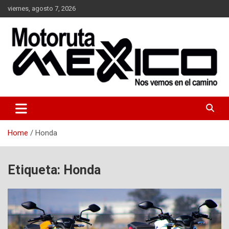
Skip
viernes, agosto 7, 2026
to
content
Nos vemos en el camino…
Moto Ruta Mexico
Home
Honda
Etiqueta:
Honda