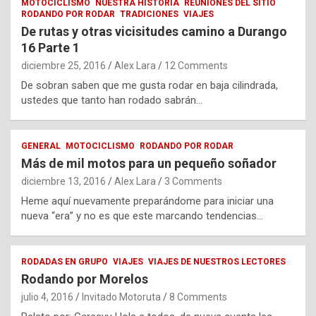
MOTOCICLISMO
NUESTRA HISTORIA
REUNIONES DEL SITIO
RODANDO POR RODAR
TRADICIONES
VIAJES
De rutas y otras vicisitudes camino a Durango
16 Parte 1
diciembre 25, 2016
Alex Lara
12 Comments
De sobran saben que me gusta rodar en baja cilindrada,
ustedes que tanto han rodado sabrán…
GENERAL
MOTOCICLISMO
RODANDO POR RODAR
Más de mil motos para un pequeño soñador
diciembre 13, 2016
Alex Lara
3 Comments
Heme aquí nuevamente preparándome para iniciar una
nueva “era” y no es que este marcando tendencias…
RODADAS EN GRUPO
VIAJES
VIAJES DE NUESTROS LECTORES
Rodando por Morelos
julio 4, 2016
Invitado Motoruta
8 Comments