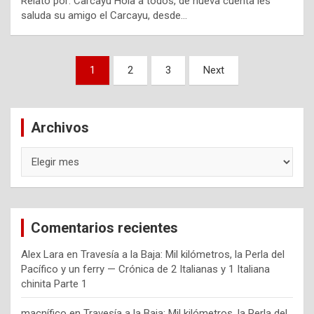
Relato por: Carcayu Hola a todos, de nueva cuenta les
saluda su amigo el Carcayu, desde…
Navegación
1
2
3
Next
de
entradas
Archivos
Archivos
Comentarios recientes
Alex Lara
en
Travesía a la Baja: Mil kilómetros, la Perla del
Pacífico y un ferry — Crónica de 2 Italianas y 1 Italiana
chinita Parte 1
macnífico
en
Travesía a la Baja: Mil kilómetros, la Perla del