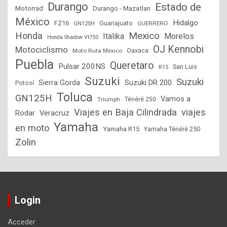
Durango
Estado de
Motorrad
Durango - Mazatlan
México
Hidalgo
FZ16
GN125H
Guanajuato
GUERRERO
Mexico
Honda
Italika
Morelos
Honda Shadow Vt750
OJ Kennobi
Motociclismo
Moto Ruta Mexico
Oaxaca
Puebla
Queretaro
Pulsar 200NS
San Luis
R15
Suzuki
Suzuki
Suzuki DR 200
Sierra Gorda
Potosí
Toluca
GN125H
Vamos a
Triumph
Ténéré 250
Viajes en Baja Cilindrada
viajes
Rodar
Veracruz
Yamaha
en moto
Yamaha R15
Yamaha Ténéré 250
Zolin
Login
Acceder