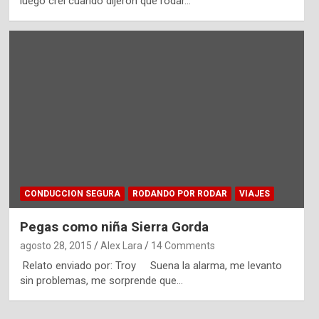
luego creí cuando dijeron que rodar…
CONDUCCION SEGURA
RODANDO POR RODAR
VIAJES
Pegas como niña Sierra Gorda
agosto 28, 2015
Alex Lara
14 Comments
Relato enviado por: Troy Suena la alarma, me levanto
sin problemas, me sorprende que…