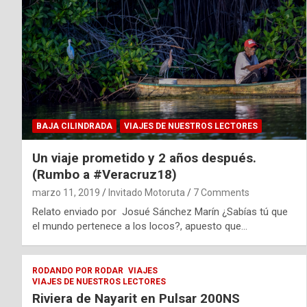
BAJA CILINDRADA
VIAJES DE NUESTROS LECTORES
Un viaje prometido y 2 años después.
(Rumbo a #Veracruz18)
marzo 11, 2019
Invitado Motoruta
7 Comments
Relato enviado por Josué Sánchez Marín ¿Sabías tú que
el mundo pertenece a los locos?, apuesto que…
RODANDO POR RODAR
VIAJES
VIAJES DE NUESTROS LECTORES
Riviera de Nayarit en Pulsar 200NS