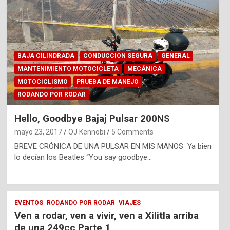
BAJA CILINDRADA
CONDUCCION SEGURA
GENERAL
MANTENIMIENTO MOTOCICLETA
MECÁNICA
MOTOCICLISMO
PRUEBA DE MANEJO
RODANDO POR RODAR
Hello, Goodbye Bajaj Pulsar 200NS
mayo 23, 2017
OJ Kennobi
5 Comments
BREVE CRÓNICA DE UNA PULSAR EN MIS MANOS Ya bien
lo decían los Beatles “You say goodbye…
EVENTOS
RODANDO POR RODAR
VIAJES
Ven a rodar, ven a vivir, ven a Xilitla arriba
de una 249cc Parte 1