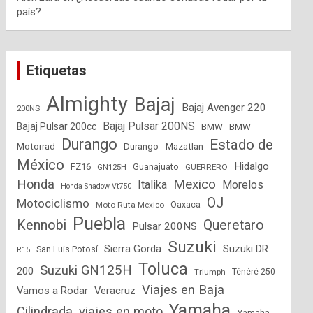
país?
Etiquetas
Almighty
Bajaj
Bajaj Avenger 220
200NS
Bajaj Pulsar 200NS
Bajaj Pulsar 200cc
BMW
BMW
Durango
Estado de
Motorrad
Durango - Mazatlan
México
Hidalgo
FZ16
GN125H
Guanajuato
GUERRERO
Mexico
Honda
Italika
Morelos
Honda Shadow Vt750
OJ
Motociclismo
Moto Ruta Mexico
Oaxaca
Puebla
Kennobi
Queretaro
Pulsar 200NS
Suzuki
Suzuki DR
Sierra Gorda
San Luis Potosí
R15
Toluca
Suzuki GN125H
200
Triumph
Ténéré 250
Viajes en Baja
Vamos a Rodar
Veracruz
Yamaha
Cilindrada
viajes en moto
Yamaha