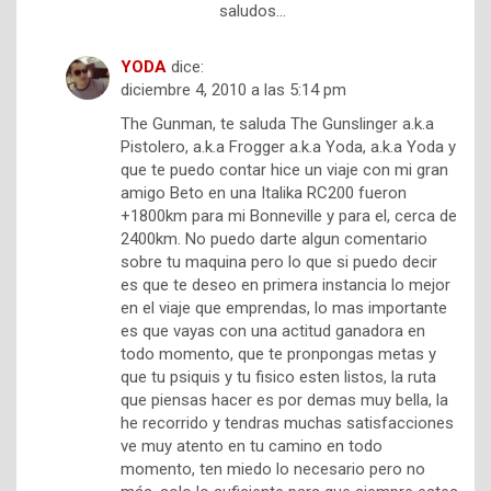
saludos…
YODA
dice:
diciembre 4, 2010 a las 5:14 pm
The Gunman, te saluda The Gunslinger a.k.a
Pistolero, a.k.a Frogger a.k.a Yoda, a.k.a Yoda y
que te puedo contar hice un viaje con mi gran
amigo Beto en una Italika RC200 fueron
+1800km para mi Bonneville y para el, cerca de
2400km. No puedo darte algun comentario
sobre tu maquina pero lo que si puedo decir
es que te deseo en primera instancia lo mejor
en el viaje que emprendas, lo mas importante
es que vayas con una actitud ganadora en
todo momento, que te pronpongas metas y
que tu psiquis y tu fisico esten listos, la ruta
que piensas hacer es por demas muy bella, la
he recorrido y tendras muchas satisfacciones
ve muy atento en tu camino en todo
momento, ten miedo lo necesario pero no