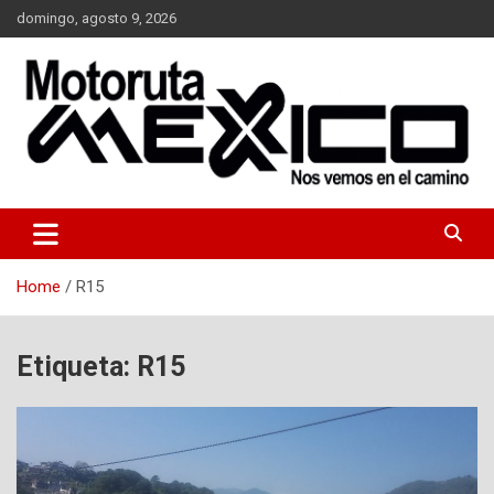
Skip
domingo, agosto 9, 2026
to
content
Nos vemos en el camino…
Moto Ruta Mexico
Home
R15
Etiqueta:
R15