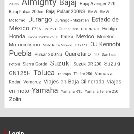
Almighty
Bajaj
Bajaj Avenger 220
200NS
Bajaj Pulsar 200NS
Bajaj Pulsar 200cc
BMW
BMW
Durango
Estado de
Motorrad
Durango - Mazatlan
México
Hidalgo
FZ16
GN125H
Guanajuato
GUERRERO
Mexico
Honda
Italika
Morelos
Honda Shadow Vt750
OJ Kennobi
Motociclismo
Moto Ruta Mexico
Oaxaca
Puebla
Queretaro
Pulsar 200NS
San Luis
R15
Suzuki
Suzuki
Suzuki DR 200
Sierra Gorda
Potosí
Toluca
GN125H
Vamos a
Triumph
Ténéré 250
Viajes en Baja Cilindrada
viajes
Rodar
Veracruz
Yamaha
en moto
Yamaha R15
Yamaha Ténéré 250
Zolin
Login