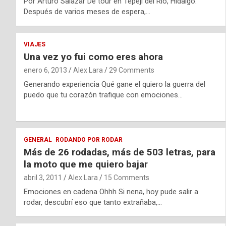
Por Arturo Salazar De tour en Tepeji del Rio, Hidalgo.
Después de varios meses de espera,…
VIAJES
Una vez yo fui como eres ahora
enero 6, 2013
Alex Lara
29 Comments
Generando experiencia Qué gane el quiero la guerra del
puedo que tu corazón trafique con emociones…
GENERAL
RODANDO POR RODAR
Más de 26 rodadas, más de 503 letras, para
la moto que me quiero bajar
abril 3, 2011
Alex Lara
15 Comments
Emociones en cadena Ohhh Si nena, hoy pude salir a
rodar, descubrí eso que tanto extrañaba,…