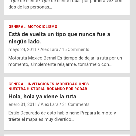
Que se siente? Que se siente rodar por primera vez con
dos de las personas…
GENERAL
MOTOCICLISMO
Está de vuelta un tipo que nunca fue a
ningún lado.
mayo 24, 2011
Alex Lara
15 Comments
Motoruta Mexico Bernal Es tiempo de dejar la ruta por un
momento, simplemente relajarme, tomármelo con…
GENERAL
INVITACIONES
MODIFICACIONES
NUESTRA HISTORIA
RODANDO POR RODAR
Hola, hola ya viene la ruta
enero 31, 2011
Alex Lara
31 Comments
Estilo Depurado de esto hablo nene Prepara la moto y
tráete el mapa es muy divertido…