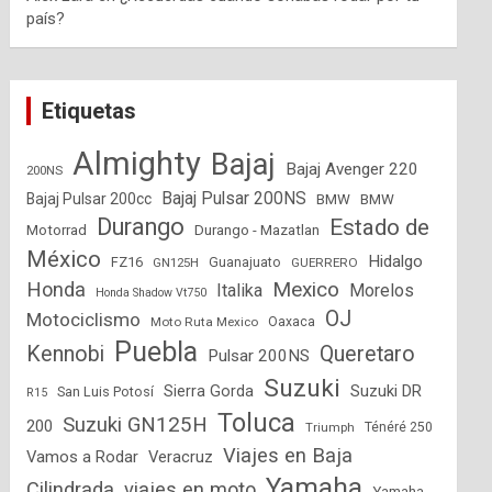
país?
Etiquetas
Almighty
Bajaj
Bajaj Avenger 220
200NS
Bajaj Pulsar 200NS
Bajaj Pulsar 200cc
BMW
BMW
Durango
Estado de
Motorrad
Durango - Mazatlan
México
Hidalgo
FZ16
GN125H
Guanajuato
GUERRERO
Mexico
Honda
Italika
Morelos
Honda Shadow Vt750
OJ
Motociclismo
Moto Ruta Mexico
Oaxaca
Puebla
Kennobi
Queretaro
Pulsar 200NS
Suzuki
Suzuki DR
Sierra Gorda
San Luis Potosí
R15
Toluca
Suzuki GN125H
200
Triumph
Ténéré 250
Viajes en Baja
Vamos a Rodar
Veracruz
Yamaha
Cilindrada
viajes en moto
Yamaha