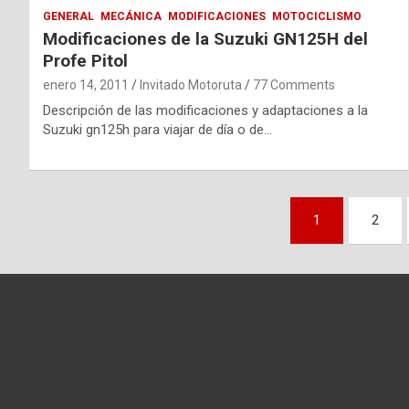
GENERAL
MECÁNICA
MODIFICACIONES
MOTOCICLISMO
Modificaciones de la Suzuki GN125H del
Profe Pitol
enero 14, 2011
Invitado Motoruta
77 Comments
Descripción de las modificaciones y adaptaciones a la
Suzuki gn125h para viajar de día o de…
Navegación
1
2
de
entradas