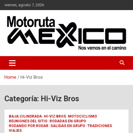
Skip
viernes, agosto 7, 2026
to
content
Nos vemos en el camino…
Moto Ruta Mexico
Home
Hi-Viz Bros
Categoría:
Hi-Viz Bros
BAJA CILINDRADA
HI-VIZ BROS
MOTOCICLISMO
REUNIONES DEL SITIO
RODADAS EN GRUPO
RODANDO POR RODAR
SALIDAS EN GRUPO
TRADICIONES
VIAJES