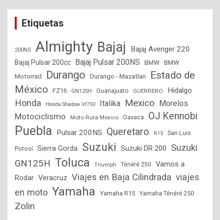
Etiquetas
Almighty
Bajaj
Bajaj Avenger 220
200NS
Bajaj Pulsar 200NS
Bajaj Pulsar 200cc
BMW
BMW
Durango
Estado de
Motorrad
Durango - Mazatlan
México
Hidalgo
FZ16
GN125H
Guanajuato
GUERRERO
Mexico
Honda
Italika
Morelos
Honda Shadow Vt750
OJ Kennobi
Motociclismo
Moto Ruta Mexico
Oaxaca
Puebla
Queretaro
Pulsar 200NS
San Luis
R15
Suzuki
Suzuki
Suzuki DR 200
Sierra Gorda
Potosí
Toluca
GN125H
Vamos a
Triumph
Ténéré 250
Viajes en Baja Cilindrada
viajes
Rodar
Veracruz
Yamaha
en moto
Yamaha R15
Yamaha Ténéré 250
Zolin