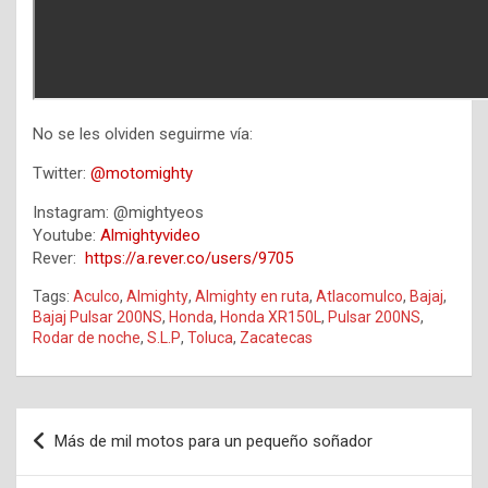
No se les olviden seguirme vía:
Twitter:
@motomighty
Instagram: @mightyeos
Youtube:
Almightyvideo
Rever:
https://a.rever.co/users/9705
Tags:
Aculco
,
Almighty
,
Almighty en ruta
,
Atlacomulco
,
Bajaj
,
Bajaj Pulsar 200NS
,
Honda
,
Honda XR150L
,
Pulsar 200NS
,
Rodar de noche
,
S.L.P
,
Toluca
,
Zacatecas
Navegación
Más de mil motos para un pequeño soñador
de