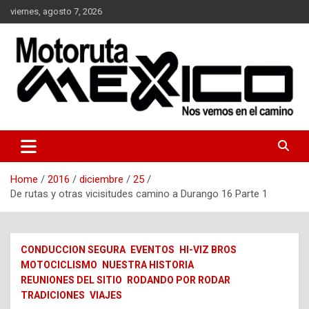
Skip
viernes, agosto 7, 2026
to
content
Nos vemos en el camino…
Moto Ruta Mexico
Home
2016
diciembre
25
De rutas y otras vicisitudes camino a Durango 16 Parte 1
CONDUCCION SEGURA
EVENTOS
HI-VIZ BROS
MOTOCICLISMO
NUESTRA HISTORIA
REUNIONES DEL SITIO
RODANDO POR RODAR
TRADICIONES
VIAJES