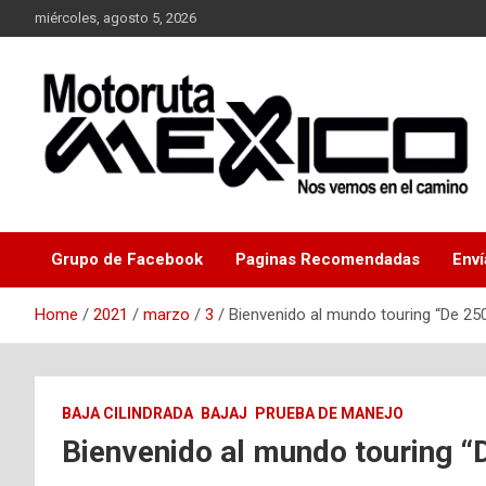
Skip
miércoles, agosto 5, 2026
to
content
Nos vemos en el camino…
Moto Ruta Mexico
Grupo de Facebook
Paginas Recomendadas
Enví
Home
2021
marzo
3
Bienvenido al mundo touring “De 25
BAJA CILINDRADA
BAJAJ
PRUEBA DE MANEJO
Bienvenido al mundo touring “