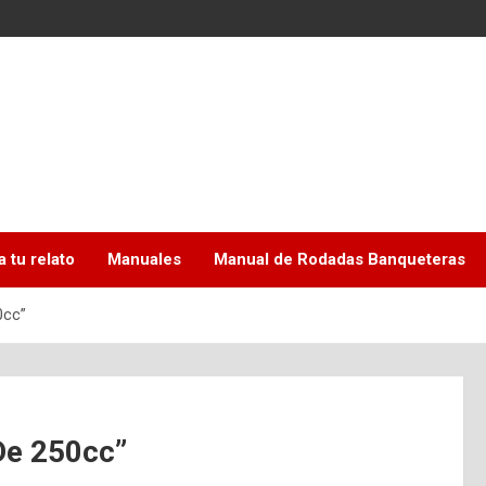
a tu relato
Manuales
Manual de Rodadas Banqueteras
0cc”
De 250cc”