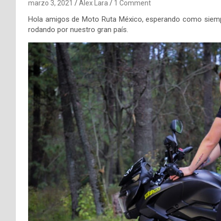
marzo 3, 2021
Alex Lara
1 Comment
Hola amigos de Moto Ruta México, esperando como siempre
rodando por nuestro gran país.