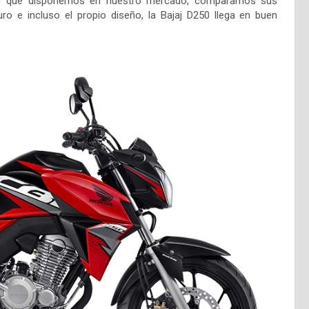
c que disponemos en nuestro mercado, comparamos sus
ro e incluso el propio diseño, la Bajaj D250 llega en buen