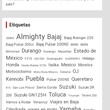
país?
Etiquetas
Almighty
Bajaj
Bajaj Avenger 220
200NS
Bajaj Pulsar 200NS
Bajaj Pulsar 200cc
BMW
BMW
Durango
Estado de
Motorrad
Durango - Mazatlan
México
Hidalgo
FZ16
GN125H
Guanajuato
GUERRERO
Mexico
Honda
Italika
Morelos
Honda Shadow Vt750
OJ
Motociclismo
Moto Ruta Mexico
Oaxaca
Puebla
Kennobi
Queretaro
Pulsar 200NS
Suzuki
Suzuki DR
Sierra Gorda
San Luis Potosí
R15
Toluca
Suzuki GN125H
200
Triumph
Ténéré 250
Viajes en Baja
Vamos a Rodar
Veracruz
Yamaha
Cilindrada
viajes en moto
Yamaha