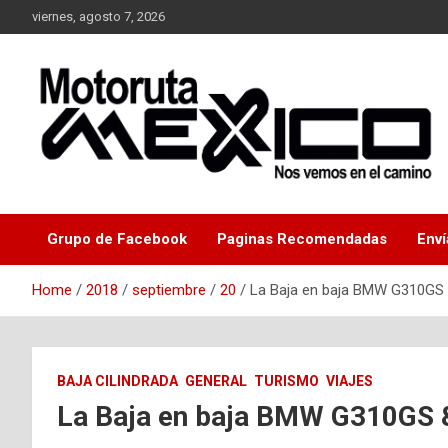
Skip
viernes, agosto 7, 2026
to
content
Nos vemos en el camino…
Moto Ruta Mexico
Grupo de Facebook
Paginas Recomendadas
Enví
Home
2018
septiembre
20
La Baja en baja BMW G310GS 
BAJA CILINDRADA
GENERAL
TURISMO
VIAJES
La Baja en baja BMW G310GS 