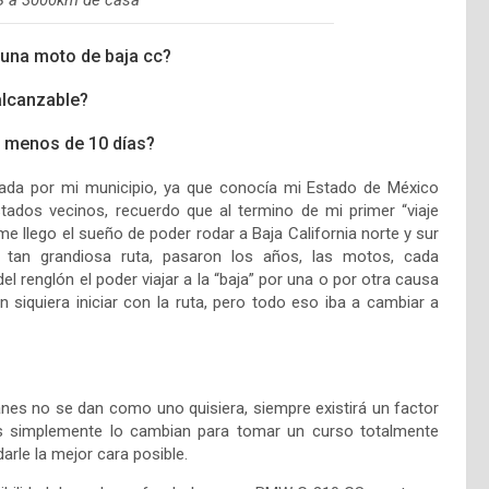
 a 3000km de casa
 una moto de baja cc?
alcanzable?
 menos de 10 días?
rada por mi municipio, ya que conocía mi Estado de México
dos vecinos, recuerdo que al termino de mi primer “viaje
me llego el sueño de poder rodar a Baja California norte y sur
 tan grandiosa ruta, pasaron los años, las motos, cada
l renglón el poder viajar a la “baja” por una o por otra causa
n siquiera iniciar con la ruta, pero todo eso iba a cambiar a
anes no se dan como uno quisiera, siempre existirá un factor
ros simplemente lo cambian para tomar un curso totalmente
rle la mejor cara posible.