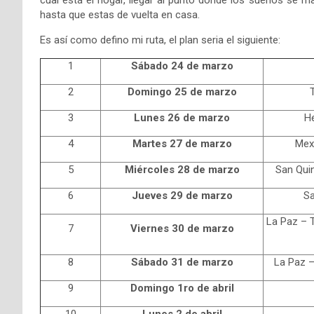
cual está el hogar, llegar al punto donde los sueños se ma
hasta que estas de vuelta en casa.
Es así como defino mi ruta, el plan seria el siguiente:
1
Sábado 24 de marzo
2
Domingo 25 de marzo
3
Lunes 26 de marzo
He
4
Martes 27 de marzo
Mexi
5
Miércoles 28 de marzo
San Quin
6
Jueves 29 de marzo
Sa
La Paz – 
7
Viernes 30 de marzo
8
Sábado 31 de marzo
La Paz –
9
Domingo 1ro de abril