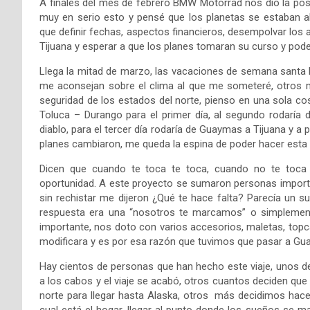
A finales del mes de febrero BMW Motorrad nos dio la po
muy en serio esto y pensé que los planetas se estaban ali
que definir fechas, aspectos financieros, desempolvar los
Tijuana y esperar a que los planes tomaran su curso y pode
Llega la mitad de marzo, las vacaciones de semana santa h
me aconsejan sobre el clima al que me someteré, otros 
seguridad de los estados del norte, pienso en una sola cosa
Toluca – Durango para el primer día, al segundo rodarí
diablo, para el tercer día rodaría de Guaymas a Tijuana y a
planes cambiaron, me queda la espina de poder hacer esta r
Dicen que cuando te toca te toca, cuando no te toca
oportunidad. A este proyecto se sumaron personas importan
sin rechistar me dijeron ¿Qué te hace falta? Parecía un 
respuesta era una “nosotros te marcamos” o simplement
importante, nos doto con varios accesorios, maletas, topca
modificara y es por esa razón que tuvimos que pasar a Gua
Hay cientos de personas que han hecho este viaje, unos de
a los cabos y el viaje se acabó, otros cuantos deciden que d
norte para llegar hasta Alaska, otros más decidimos hace