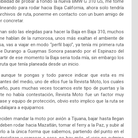
sibilidad de probar a fondo la nueva BMW G 310 GS, me tome
neando para rodar hacia Baja California, ahora solo tendría
 archivos de ruta, ponerme en contacto con un buen amigo de
r concretar.
an sido las elegidas para hacer la Baja en Baja 310, muchos
me hablan de la rumorosa, unos más exaltan el ambiente de
, vas a viajar en modo “perfil bajo”, ya tenía mi primera ruta
a de Durango a Guaymas Sonora pasando por el Espinazo del
 partir de ese momento la Baja seria toda mía, sin embargo los
uta que tenía planeada desde un inicio.
 aunque te pongas y todo parece indicar que esta es mi
tes del medio, uno de ellos fue la Revista Moto, los cuales
sueño, pues muchas veces tocamos este tipo de puertas y la
e no había contestación, Revista Moto fue un factor muy
se y equipo de protección, obvio esto implico que la ruta se
dalajara a equiparnos.
ciden mandar la moto por avión a Tijuana, bajar hasta llegan
eben rodar hacia Mazatlán, tomar el ferry a la Paz, y subir al
rlo a la única forma que sabemos, partiendo del punto en el