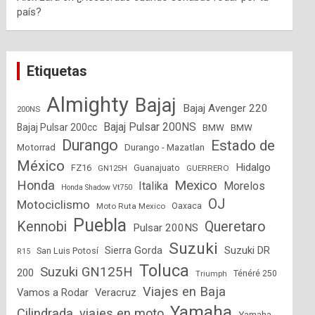
país?
Etiquetas
Almighty
Bajaj
Bajaj Avenger 220
200NS
Bajaj Pulsar 200NS
Bajaj Pulsar 200cc
BMW
BMW
Durango
Estado de
Motorrad
Durango - Mazatlan
México
Hidalgo
FZ16
GN125H
Guanajuato
GUERRERO
Mexico
Honda
Italika
Morelos
Honda Shadow Vt750
OJ
Motociclismo
Moto Ruta Mexico
Oaxaca
Puebla
Kennobi
Queretaro
Pulsar 200NS
Suzuki
Suzuki DR
Sierra Gorda
San Luis Potosí
R15
Toluca
Suzuki GN125H
200
Triumph
Ténéré 250
Viajes en Baja
Vamos a Rodar
Veracruz
Yamaha
Cilindrada
viajes en moto
Yamaha