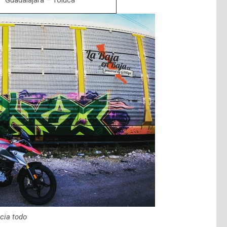
Guadalajara – Toluca
icia todo