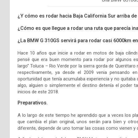
Una BMW G310GS
¿Y cómo es rodar hacia Baja California Sur arriba de
¿Cómo es que llegue a rodar una ruta que parecía in
¿La BMW G 310GS servirá para rodar casi 6000km en
Hace 10 años que inicie a rodar en motos de baja cilind
pensé que era buen momento para rodar por algunos esta
largo” Toluca – Rio Verde por la sierra gorda de Querétaro 
respectivamente, ya desde el 2009 venia pensando en
oportunidad que tenía acumulaba experiencia y no quitaba de
algo, alguien o simplemente el destino detenía el poder ta
inicios de este 2018.
Preparativos.
A lo largo de este tiempo he aprendido que a veces los pl
que cambia el plan original, unos serán para bien y ot
diferente, depende de uno tomar las cosas como vienen y da