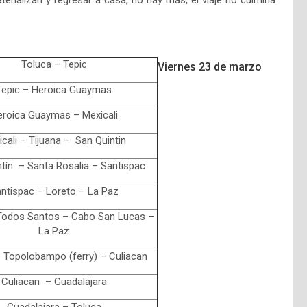
terializan y regresar a casa, no hay más, el viaje no culmina
Toluca – Tepic
Viernes 23 de marzo
Tepic – Heroica Guaymas
roica Guaymas – Mexicali
cali – Tijuana – San Quintin
tín – Santa Rosalia – Santispac
ntispac – Loreto – La Paz
Todos Santos – Cabo San Lucas –
La Paz
 Topolobampo (ferry) – Culiacan
Culiacan – Guadalajara