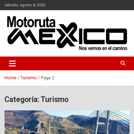
Skip
sábado, agosto 8, 2026
to
content
Nos vemos en el camino…
Moto Ruta Mexico
Home
Turismo
Page 2
Categoría:
Turismo