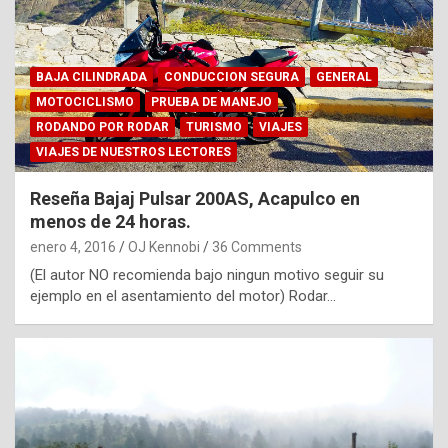
BAJA CILINDRADA
CONDUCCION SEGURA
GENERAL
MOTOCICLISMO
PRUEBA DE MANEJO
RODANDO POR RODAR
TURISMO
VIAJES
VIAJES DE NUESTROS LECTORES
Reseña Bajaj Pulsar 200AS, Acapulco en
menos de 24 horas.
enero 4, 2016
OJ Kennobi
36 Comments
(El autor NO recomienda bajo ningun motivo seguir su
ejemplo en el asentamiento del motor) Rodar…