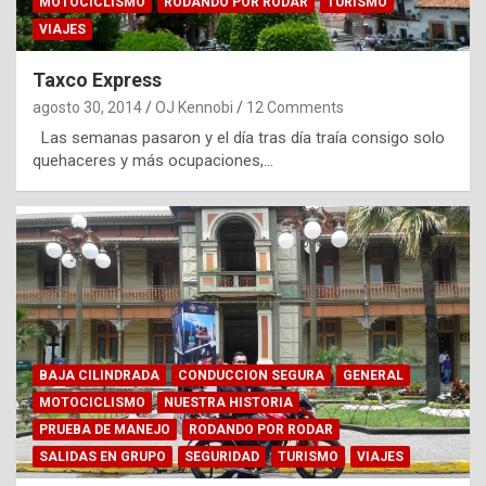
MOTOCICLISMO
RODANDO POR RODAR
TURISMO
VIAJES
Taxco Express
agosto 30, 2014
OJ Kennobi
12 Comments
Las semanas pasaron y el día tras día traía consigo solo
quehaceres y más ocupaciones,…
BAJA CILINDRADA
CONDUCCION SEGURA
GENERAL
MOTOCICLISMO
NUESTRA HISTORIA
PRUEBA DE MANEJO
RODANDO POR RODAR
SALIDAS EN GRUPO
SEGURIDAD
TURISMO
VIAJES