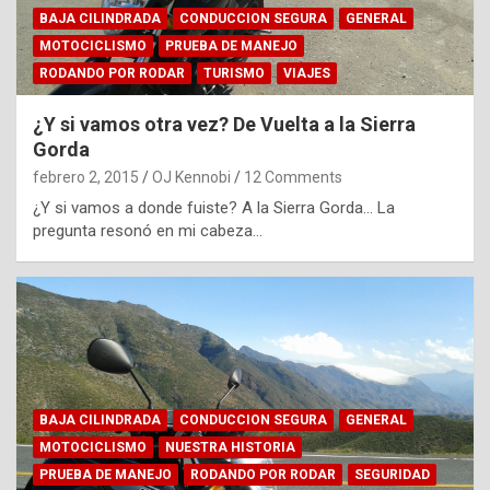
BAJA CILINDRADA
CONDUCCION SEGURA
GENERAL
MOTOCICLISMO
PRUEBA DE MANEJO
RODANDO POR RODAR
TURISMO
VIAJES
¿Y si vamos otra vez? De Vuelta a la Sierra
Gorda
febrero 2, 2015
OJ Kennobi
12 Comments
¿Y si vamos a donde fuiste? A la Sierra Gorda… La
pregunta resonó en mi cabeza…
BAJA CILINDRADA
CONDUCCION SEGURA
GENERAL
MOTOCICLISMO
NUESTRA HISTORIA
PRUEBA DE MANEJO
RODANDO POR RODAR
SEGURIDAD