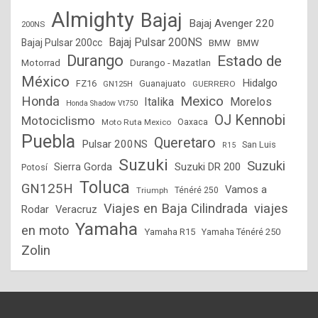
Almighty
Bajaj
Bajaj Avenger 220
200NS
Bajaj Pulsar 200NS
Bajaj Pulsar 200cc
BMW
BMW
Durango
Estado de
Motorrad
Durango - Mazatlan
México
Hidalgo
FZ16
GN125H
Guanajuato
GUERRERO
Mexico
Honda
Italika
Morelos
Honda Shadow Vt750
OJ Kennobi
Motociclismo
Moto Ruta Mexico
Oaxaca
Puebla
Queretaro
Pulsar 200NS
San Luis
R15
Suzuki
Suzuki
Suzuki DR 200
Sierra Gorda
Potosí
Toluca
GN125H
Vamos a
Triumph
Ténéré 250
Viajes en Baja Cilindrada
viajes
Rodar
Veracruz
Yamaha
en moto
Yamaha R15
Yamaha Ténéré 250
Zolin