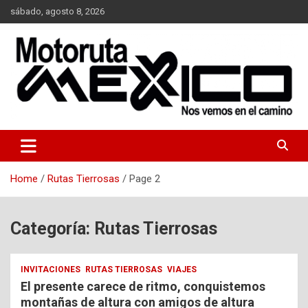
Skip
sábado, agosto 8, 2026
to
content
Nos vemos en el camino…
Moto Ruta Mexico
Home
Rutas Tierrosas
Page 2
Categoría:
Rutas Tierrosas
INVITACIONES
RUTAS TIERROSAS
VIAJES
El presente carece de ritmo, conquistemos
montañas de altura con amigos de altura