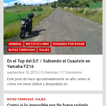
GENERAL
MOTOCICLISMO
RODANDO POR RODAR
RUTAS TIERROSAS
VIAJES
En el Top del D.F. / Subiendo el Cuautzin en
Yamaha FZ16
septiembre 10, 2015
OJ Kennobi
17 Comments
Este post de hace aproximadamente un año, relato el
cómo me inicie (debut y despedida) en…
RUTAS TIERROSAS
VIAJES
Como si lo imposible por fin fuera rodado