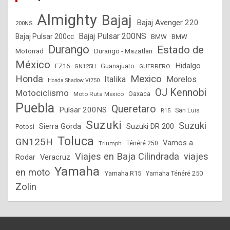
Almighty
Bajaj
Bajaj Avenger 220
200NS
Bajaj Pulsar 200NS
Bajaj Pulsar 200cc
BMW
BMW
Durango
Estado de
Motorrad
Durango - Mazatlan
México
Hidalgo
FZ16
GN125H
Guanajuato
GUERRERO
Mexico
Honda
Italika
Morelos
Honda Shadow Vt750
OJ Kennobi
Motociclismo
Moto Ruta Mexico
Oaxaca
Puebla
Queretaro
Pulsar 200NS
San Luis
R15
Suzuki
Suzuki
Suzuki DR 200
Sierra Gorda
Potosí
Toluca
GN125H
Vamos a
Triumph
Ténéré 250
Viajes en Baja Cilindrada
viajes
Rodar
Veracruz
Yamaha
en moto
Yamaha R15
Yamaha Ténéré 250
Zolin