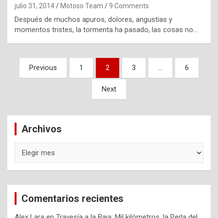
julio 31, 2014
Motoso Team
9 Comments
Después de muchos apuros, dolores, angustias y
momentos tristes, la tormenta ha pasado, las cosas no…
Navegación
Previous
1
2
3
…
6
de
Next
entradas
Archivos
Archivos
Comentarios recientes
Alex Lara
en
Travesía a la Baja: Mil kilómetros, la Perla del