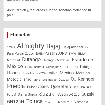
Italiana chinita Parte 1
Alex Lara
en
¿Recuerdas cuándo soñabas rodar por tu
país?
Etiquetas
Almighty
Bajaj
Bajaj Avenger 220
200NS
Bajaj Pulsar 200NS
Bajaj Pulsar 200cc
BMW
BMW
Durango
Estado de
Motorrad
Durango - Mazatlan
México
Hidalgo
FZ16
GN125H
Guanajuato
GUERRERO
Mexico
Honda
Italika
Morelos
Honda Shadow Vt750
OJ Kennobi
Motociclismo
Moto Ruta Mexico
Oaxaca
Puebla
Queretaro
Pulsar 200NS
San Luis
R15
Suzuki
Suzuki
Suzuki DR 200
Sierra Gorda
Potosí
Toluca
GN125H
Vamos a
Triumph
Ténéré 250