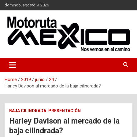
Skip
domingo, agosto 9, 2026
to
content
Nos vemos en el camino…
Moto Ruta Mexico
Home
2019
junio
24
Harley Davison al mercado de la baja cilindrada?
BAJA CILINDRADA
PRESENTACIÓN
Harley Davison al mercado de la
baja cilindrada?